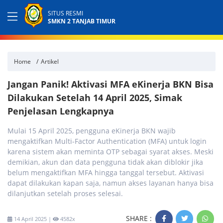
SITUS RESMI
SMKN 2 TANJAB TIMUR
Home
Artikel
Jangan Panik! Aktivasi MFA eKinerja BKN Bisa
Dilakukan Setelah 14 April 2025, Simak
Penjelasan Lengkapnya
Mulai 15 April 2025, pengguna eKinerja BKN wajib
mengaktifkan Multi-Factor Authentication (MFA) untuk login
karena sistem akan meminta OTP sebagai syarat akses. Meski
demikian, akun dan data pengguna tidak akan diblokir jika
belum mengaktifkan MFA hingga tanggal tersebut. Aktivasi
dapat dilakukan kapan saja, namun akses layanan hanya bisa
dilanjutkan setelah proses selesai.
SHARE :
14 April 2025 |
4582x