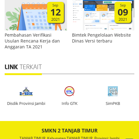
Sep
Sep
12
09
2021
2021
Pembahasan Verifikasi
Bimtek Pengelolaan Website
Usulan Rencana Kerja dan
Dinas Versi terbaru
Anggaran TA 2021
LINK
TERKAIT
n
Disdik Provinsi Jambi
Info GTK
SimPKB
SMKN 2 TANJAB TIMUR
TANJAB TIMUR. Kabupaten TANJAB TIMUR, Provinsi: Jambi