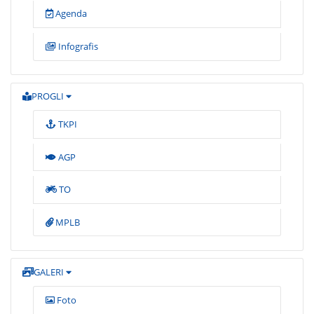
Agenda
Infografis
PROGLI
TKPI
AGP
TO
MPLB
GALERI
Foto