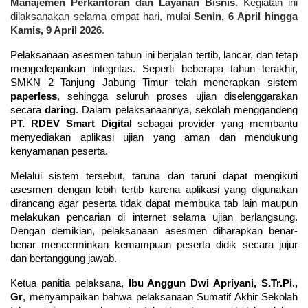
Manajemen Perkantoran dan Layanan Bisnis
. Kegiatan ini
dilaksanakan selama empat hari, mulai
Senin, 6 April hingga
Kamis, 9 April 2026
.
Pelaksanaan asesmen tahun ini berjalan tertib, lancar, dan tetap 
mengedepankan integritas. Seperti beberapa tahun terakhir, 
SMKN 2 Tanjung Jabung Timur telah menerapkan sistem 
paperless
, sehingga seluruh proses ujian diselenggarakan 
secara 
daring
. Dalam pelaksanaannya, sekolah menggandeng 
PT. RDEV Smart Digital
 sebagai provider yang membantu 
menyediakan aplikasi ujian yang aman dan mendukung 
kenyamanan peserta.
Melalui sistem tersebut, taruna dan taruni dapat mengikuti 
asesmen dengan lebih tertib karena aplikasi yang digunakan 
dirancang agar peserta tidak dapat membuka tab lain maupun 
melakukan pencarian di internet selama ujian berlangsung. 
Dengan demikian, pelaksanaan asesmen diharapkan benar-
benar mencerminkan kemampuan peserta didik secara jujur 
dan bertanggung jawab.
Ketua panitia pelaksana, 
Ibu Anggun Dwi Apriyani, S.Tr.Pi., 
Gr
, menyampaikan bahwa pelaksanaan Sumatif Akhir Sekolah 