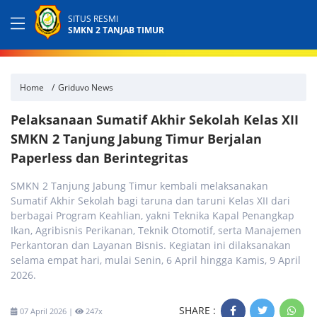
SITUS RESMI
SMKN 2 TANJAB TIMUR
Home
Griduvo News
Pelaksanaan Sumatif Akhir Sekolah Kelas XII
SMKN 2 Tanjung Jabung Timur Berjalan
Paperless dan Berintegritas
SMKN 2 Tanjung Jabung Timur kembali melaksanakan
Sumatif Akhir Sekolah bagi taruna dan taruni Kelas XII dari
berbagai Program Keahlian, yakni Teknika Kapal Penangkap
Ikan, Agribisnis Perikanan, Teknik Otomotif, serta Manajemen
Perkantoran dan Layanan Bisnis. Kegiatan ini dilaksanakan
selama empat hari, mulai Senin, 6 April hingga Kamis, 9 April
2026.
SHARE :
07 April 2026 |
247x