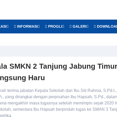
ASI
INFORMASI
PROGLI
GALERI
DOWNLOA
ala SMKN 2 Tanjung Jabung Timu
angsung Haru
 terima jabatan Kepala Sekolah dari Ibu Siti Rahma, S.Pd.I.,
i., yang dirangkai dengan perpisahan Ibu Hapsah, S.Pd., dala
ahma mengakhiri masa tugasnya setelah memimpin sejak 2020 
kolah, sementara Ibu Hapsah berpindah tugas ke SMAN 3 Tan
orehka