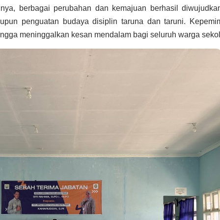
ya, berbagai perubahan dan kemajuan berhasil diwujudkan
upun penguatan budaya disiplin taruna dan taruni. Kepemi
hingga meninggalkan kesan mendalam bagi seluruh warga sekol