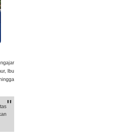
ngajar
r, Ibu
 hingga
tas
kan