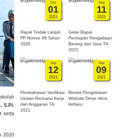
Okt
Sep
01
11
2021
2021
Rapat Tindak Lanjuti
Gelar Rapat
PP Nomor 49 Tahun
Persiapan Pengadaan
2020
Barang dan Jasa TA
2021
Sep
Sep
12
09
2021
2021
Pembahasan Verifikasi
Bimtek Pengelolaan
ekolah
Usulan Rencana Kerja
Website Dinas Versi
dan Anggaran TA
terbaru
 S.Pi.
2021
 serta
n 2020