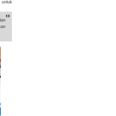
 untuk
dan
kan