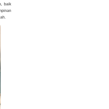
, baik
mpinan
ah.