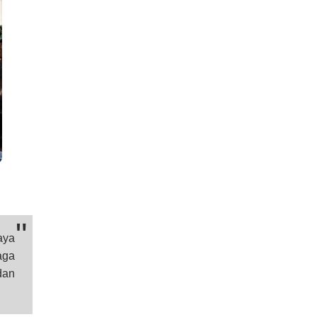
aya
aga
dan